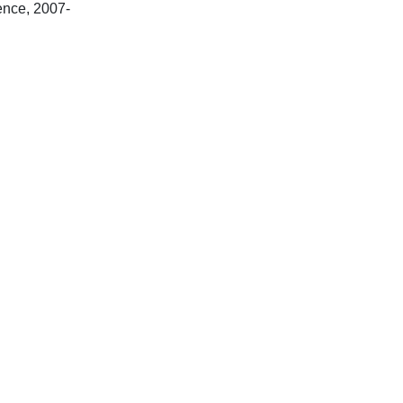
Austin, Tex. : Landes Bioscience, 2007-