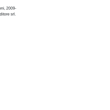
oni, 2009-
-Milano: Virginia Gambino Editore srl.