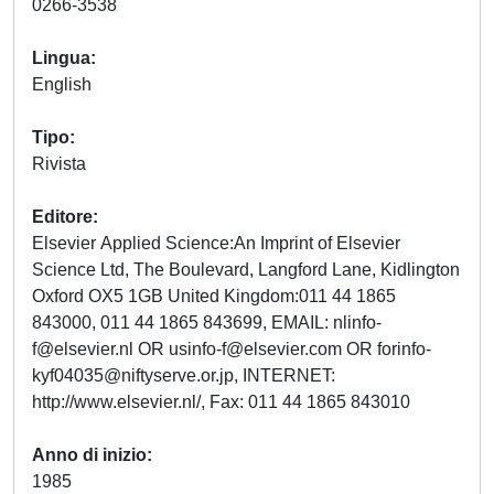
0266-3538
Lingua
English
Tipo
Rivista
Editore
Elsevier Applied Science:An Imprint of Elsevier
Science Ltd, The Boulevard, Langford Lane, Kidlington
Oxford OX5 1GB United Kingdom:011 44 1865
843000, 011 44 1865 843699, EMAIL:
nlinfo-
f@elsevier.nl
OR
usinfo-f@elsevier.com
OR
forinfo-
kyf04035@niftyserve.or.jp
, INTERNET:
http://www.elsevier.nl/, Fax: 011 44 1865 843010
Anno di inizio
1985