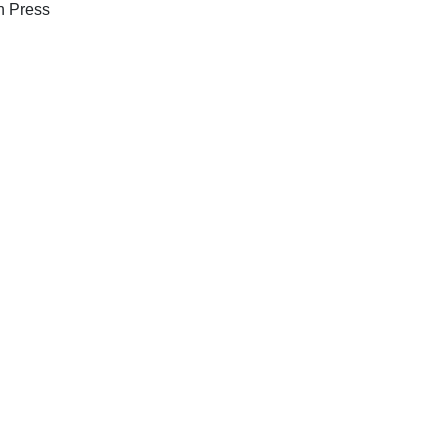
Oxford; New York: Pergamon Press