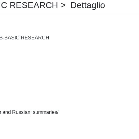
C RESEARCH > Dettaglio
PHYSICA STATUS SOLIDI B-BASIC RESEARCH
English:(French and German and Russian; summaries/