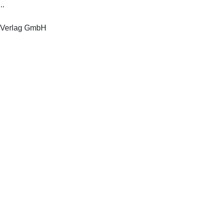
..
-Berlin Germany: Akademie-Verlag GmbH