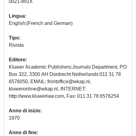
0021-891X
Lingua
English:(French and German)
Tipo
Rivista
Editore
Kluwer Academic Publishers:Journals Department, PO
Box 322, 3300 AH Dordrecht Netherlands:011 31 78
6576050, EMAIL:
frontoffice@wkap.nl
,
kluweronline@wkap.nl
, INTERNET:
http://www.kluwerlaw.com, Fax: 011 31 78 6576254
Anno di inizio
1970
Anno di fine