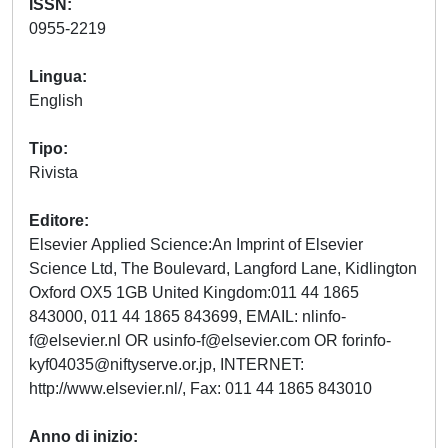
ISSN
0955-2219
Lingua
English
Tipo
Rivista
Editore
Elsevier Applied Science:An Imprint of Elsevier
Science Ltd, The Boulevard, Langford Lane, Kidlington
Oxford OX5 1GB United Kingdom:011 44 1865
843000, 011 44 1865 843699, EMAIL:
nlinfo-
f@elsevier.nl
OR
usinfo-f@elsevier.com
OR
forinfo-
kyf04035@niftyserve.or.jp
, INTERNET:
http://www.elsevier.nl/, Fax: 011 44 1865 843010
Anno di inizio