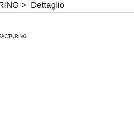
NG > Dettaglio
LIGHT: ADVANCED MANUFACTURING