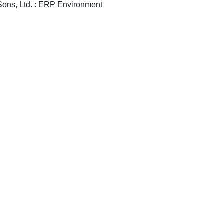
[Chichester] : John Wiley & Sons, Ltd. : ERP Environment