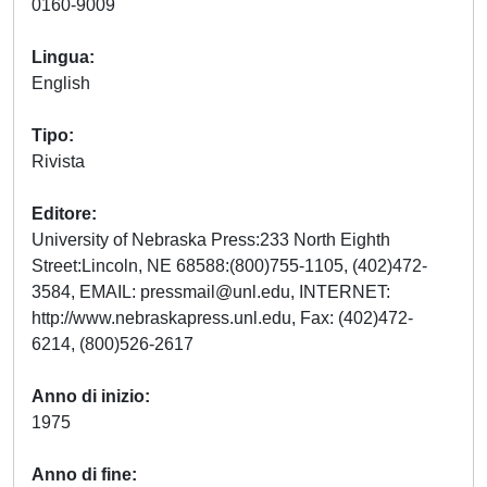
0160-9009
Lingua
English
Tipo
Rivista
Editore
University of Nebraska Press:233 North Eighth
Street:Lincoln, NE 68588:(800)755-1105, (402)472-
3584, EMAIL:
pressmail@unl.edu
, INTERNET:
http://www.nebraskapress.unl.edu, Fax: (402)472-
6214, (800)526-2617
Anno di inizio
1975
Anno di fine