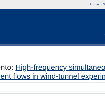
Home
S
ento:
High-frequency simultaneo
lent flows in wind-tunnel exper