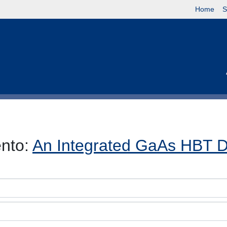
Home
S
ento:
An Integrated GaAs HBT Do