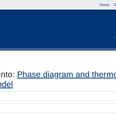
Home
S
ento:
Phase diagram and thermo
odel