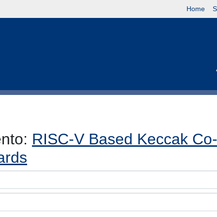
Home
S
ento:
RISC-V Based Keccak Co-P
ards