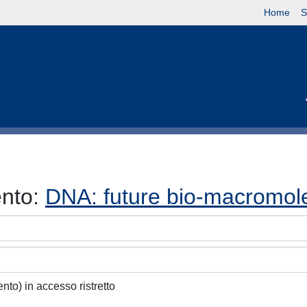
Home
S
ento:
DNA: future bio-macromole
ento) in accesso ristretto