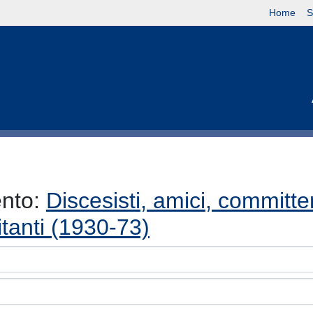
Home
S
ento:
Discesisti, amici, committen
itanti (1930-73)