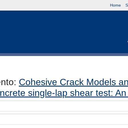
Home
S
ento:
Cohesive Crack Models an
oncrete single-lap shear test: A