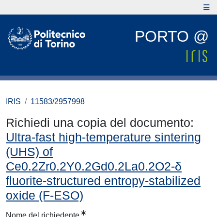
PORTO @
IRIS
11583/2957998
Richiedi una copia del documento:
Ultra-fast high-temperature sintering
(UHS) of
Ce0.2Zr0.2Y0.2Gd0.2La0.2O2-δ
fluorite-structured entropy-stabilized
oxide (F-ESO)
Nome del richiedente