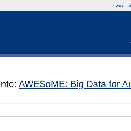
Home
S
ento:
AWESoME: Big Data for Au