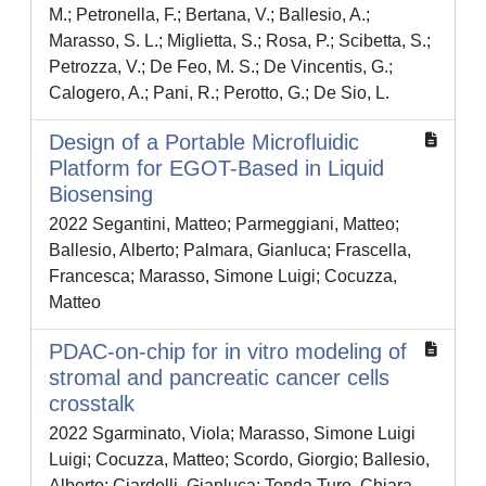
M.; Petronella, F.; Bertana, V.; Ballesio, A.;
Marasso, S. L.; Miglietta, S.; Rosa, P.; Scibetta, S.;
Petrozza, V.; De Feo, M. S.; De Vincentis, G.;
Calogero, A.; Pani, R.; Perotto, G.; De Sio, L.
Design of a Portable Microfluidic
Platform for EGOT-Based in Liquid
Biosensing
2022 Segantini, Matteo; Parmeggiani, Matteo;
Ballesio, Alberto; Palmara, Gianluca; Frascella,
Francesca; Marasso, Simone Luigi; Cocuzza,
Matteo
PDAC-on-chip for in vitro modeling of
stromal and pancreatic cancer cells
crosstalk
2022 Sgarminato, Viola; Marasso, Simone Luigi
Luigi; Cocuzza, Matteo; Scordo, Giorgio; Ballesio,
Alberto; Ciardelli, Gianluca; Tonda Turo, Chiara