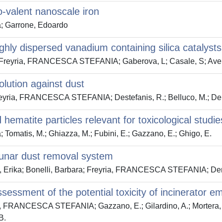
o-valent nanoscale iron
; Garrone, Edoardo
highly dispersed vanadium containing silica catalys
o; Freyria, FRANCESCA STEFANIA; Gaberova, L; Casale, S; Ave
lution against dust
reyria, FRANCESCA STEFANIA; Destefanis, R.; Belluco, M.; Dero
hematite particles relevant for toxicological studie
matis, M.; Ghiazza, M.; Fubini, E.; Gazzano, E.; Ghigo, E.
lunar dust removal system
s, Erika; Bonelli, Barbara; Freyria, FRANCESCA STEFANIA; Dero
ssessment of the potential toxicity of incinerator e
ria, FRANCESCA STEFANIA; Gazzano, E.; Gilardino, A.; Mortera, 
B.