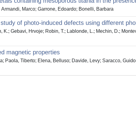
etals containing mesoporous titania in the presen
rmandi, Marco; Garrone, Edoardo; Bonelli, Barbara
 study of photo-induced defects using different ph
n, K.; Gebavi, Hrvoje; Robin, T.; Lablonde, L.; Mechin, D.; Mon
ed magnetic properties
 Paola, Tiberto; Elena, Belluso; Davide, Levy; Saracco, Gui