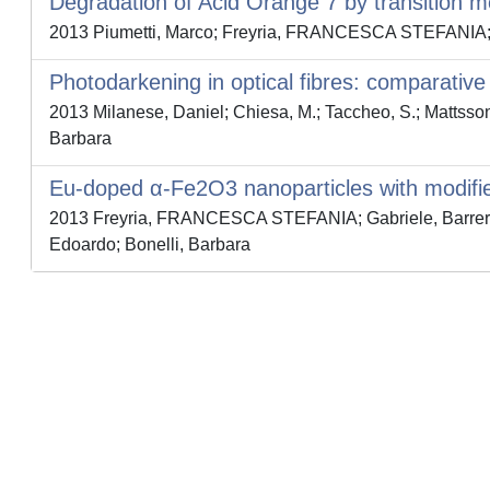
Degradation of Acid Orange 7 by transition m
2013 Piumetti, Marco; Freyria, FRANCESCA STEFANIA; A
Photodarkening in optical fibres: comparative
2013 Milanese, Daniel; Chiesa, M.; Taccheo, S.; Mattsso
Barbara
Eu-doped α-Fe2O3 nanoparticles with modifi
2013 Freyria, FRANCESCA STEFANIA; Gabriele, Barrera;
Edoardo; Bonelli, Barbara