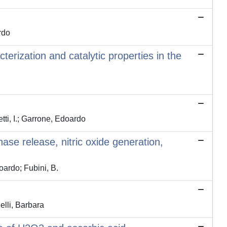
rdo
rization and catalytic properties in the
i, I.; Garrone, Edoardo
ase release, nitric oxide generation,
ardo; Fubini, B.
lli, Barbara