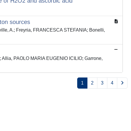
ce of H2O2 and ascorbic acid
oton sources
teville, A.; Freyria, FRANCESCA STEFANIA; Bonelli,
do; Allia, PAOLO MARIA EUGENIO ICILIO; Garrone,
1
2
3
4