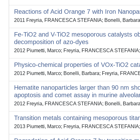
Reactions of Acid Orange 7 with Iron Nanopar
2011 Freyria, FRANCESCA STEFANIA; Bonelli, Barbara; S
Fe-TiO2 and V-TiO2 mesoporous catalysts obtai
decomposition of azo-dyes
2012 Piumetti, Marco; Freyria, FRANCESCA STEFANIA; G
Physico-chemical properties of VOx-TiO2 cata
2012 Piumetti, Marco; Bonelli, Barbara; Freyria, FRAN
Hematite nanoparticles larger than 90 nm show
apoptosis and comet assay in murine alveola
2012 Freyria, FRANCESCA STEFANIA; Bonelli, Barbara; To
Transition metals containing mesoporous titan
2013 Piumetti, Marco; Freyria, FRANCESCA STEFANIA; A