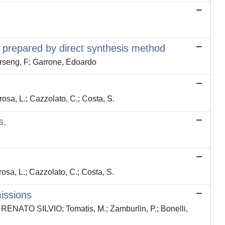
ts prepared by direct synthesis method
rseng, F; Garrone, Edoardo
sa, L.; Cazzolato, C.; Costa, S.
s.
sa, L.; Cazzolato, C.; Costa, S.
missions
RENATO SILVIO; Tomatis, M.; Zamburlin, P.; Bonelli,