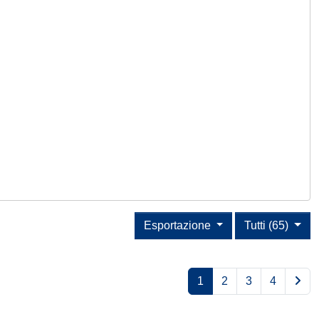
Esportazione
Tutti (65)
1
2
3
4