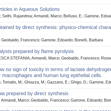
ticles in Aqueous Solutions
ethi, Rajandrea; Armandi, Marco; Belluso, E.; Garrone, Edoa
ned by direct synthesis: physico-chemical characte
eobaldo, Francesco; Garrone, Edoardo; Bonelli, Barbara
lysts prepared by flame pyrolysis
CESCA STEFANIA; Armandi, Marco; Geobaldo, Francesco; Rossett
 no sign of toxicity in terms of lactate dehydrogen
r macrophages and human lung epithelial cells.
matis, M.; Ghiazza, M.; Gazzano, E.; Ghigo, D.; Garrone, Edo
ia prepared by direct synthesis
rmandi, Marco; Geobaldo, Francesco; Garrone, Edoardo; Bone