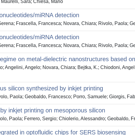
 Maurelli, Sara; Chiesa, Mario
gonucleotides/miRNA detection
Serena; Frascella, Francesca; Novara, Chiara; Rivolo, Paola; G
gonucleotides/miRNA detection
Serena; Frascella, Francesca; Novara, Chiara; Rivolo, Paola; G
egime on metal-dielectric nanostructures based on
o; Angelini, Angelo; Novara, Chiara; Bejtka, K.; Chiodoni, Ange
s silicon synthesized by inkjet printing
volo, Paola; Geobaldo, Francesco; Porro, Samuele; Giorgis, Fab
by inkjet printing on mesoporous silicon
olo, Paola; Ferrero, Sergio; Chiolerio, Alessandro; Geobaldo, F
egrated in optofluidic chips for SERS biosensing