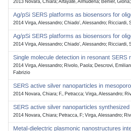
2013 Novara, Chiara; Alfayate, Almudena; Berlier, Gloria;
Ag/pSi SERS platforms as biosensors for oli
2014 Virga, Alessandro; Chiado', Alessandro; Ricciardi, 
Ag/pSi SERS platforms as biosensors for oli
2014 Virga, Alessandro; Chiado', Alessandro; Ricciardi, 
Single molecule detection in resonant SERS r
2014 Virga, Alessandro; Rivolo, Paola; Descrovi, Emilian
Fabrizio
SERS active silver nanoparticles in mesoporou
2014 Novara, Chiara; F., Petracca; Virga, Alessandro; Ri
SERS active silver nanoparticles synthesized 
2014 Novara, Chiara; Petracca, F; Virga, Alessandro; Riv
Metal-dielectric plasmonic nanostructures int