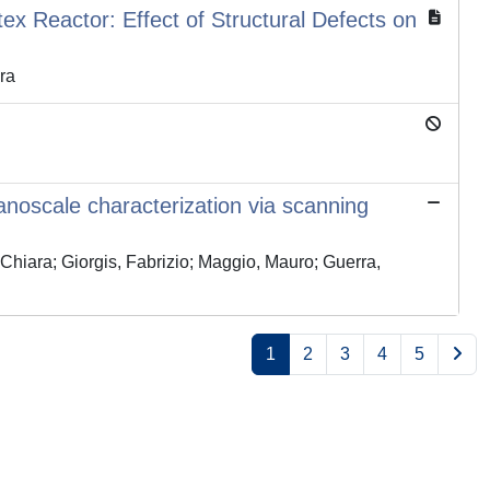
ex Reactor: Effect of Structural Defects on
ra
nanoscale characterization via scanning
ara; Giorgis, Fabrizio; Maggio, Mauro; Guerra,
1
2
3
4
5