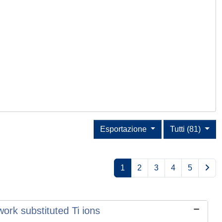
Esportazione
Tutti (81)
1
2
3
4
5
work substituted Ti ions