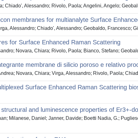
; Chiado', Alessandro; Rivolo, Paola; Angelini, Angelo; Geobal
s silicon membranes for multianalyte Surface Enha
irga, Alessandro; Chiado', Alessandro; Geobaldo, Francesco; Gi
ures for Surface Enhanced Raman Scattering
sandro; Novara, Chiara; Rivolo, Paola; Bianco, Stefano; Geobald
tegrante membrane di silicio poroso e relativo pro
Andrea; Novara, Chiara; Virga, Alessandro; Rivolo, Paola; Chia
multiplexed Surface Enhanced Raman Scattering bio
mal, structural and luminescence properties of Er3+
an; Milanese, Daniel; Janner, Davide; Boetti Nadia, G.; Pugliese