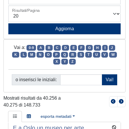
Risultati/Pagina
Vai a:
0-9
A
B
C
D
E
F
G
H
I
J
K
L
M
N
O
P
Q
R
S
T
U
V
W
X
Y
Z
o inserisci le iniziali:
Mostrati risultati da 40.256 a
40.275 di 148.733
esporta metadati
E a Oslo un museo per arte,