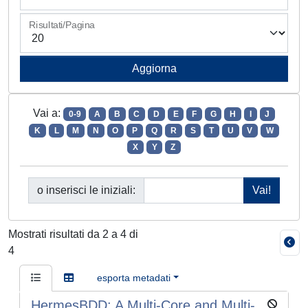
Risultati/Pagina
Vai a:
0-9
A
B
C
D
E
F
G
H
I
J
K
L
M
N
O
P
Q
R
S
T
U
V
W
X
Y
Z
o inserisci le iniziali:
Mostrati risultati da 2 a 4 di
4
esporta metadati
HermesBDD: A Multi-Core and Multi-