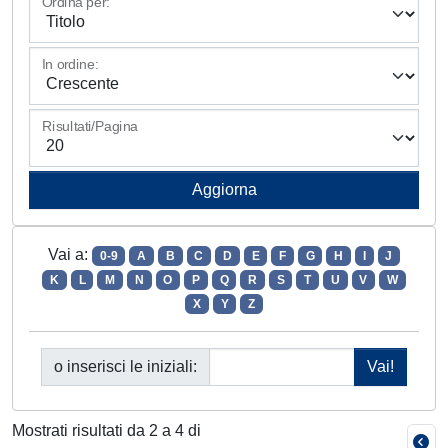
Ordina per:
In ordine:
Risultati/Pagina
Vai a:
0-9
A
B
C
D
E
F
G
H
I
J
K
L
M
N
O
P
Q
R
S
T
U
V
W
X
Y
Z
o inserisci le iniziali:
Mostrati risultati da 2 a 4 di