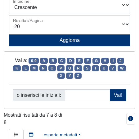
In ordine:
Risultati/Pagina
Vai a:
0-9
A
B
C
D
E
F
G
H
I
J
K
L
M
N
O
P
Q
R
S
T
U
V
W
X
Y
Z
o inserisci le iniziali:
Mostrati risultati da 7 a 8 di
8
esporta metadati