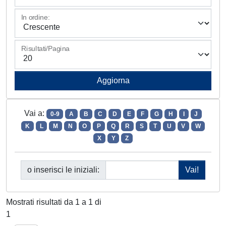
In ordine:
Risultati/Pagina
Vai a:
0-9
A
B
C
D
E
F
G
H
I
J
K
L
M
N
O
P
Q
R
S
T
U
V
W
X
Y
Z
o inserisci le iniziali:
Mostrati risultati da 1 a 1 di
1