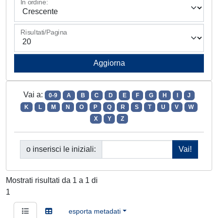
In ordine:
Risultati/Pagina
Vai a:
0-9
A
B
C
D
E
F
G
H
I
J
K
L
M
N
O
P
Q
R
S
T
U
V
W
X
Y
Z
o inserisci le iniziali:
Mostrati risultati da 1 a 1 di
1
esporta metadati