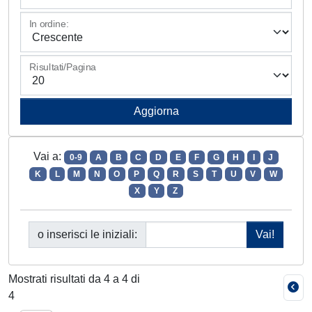
In ordine:
Risultati/Pagina
Vai a:
0-9
A
B
C
D
E
F
G
H
I
J
K
L
M
N
O
P
Q
R
S
T
U
V
W
X
Y
Z
o inserisci le iniziali:
Mostrati risultati da 4 a 4 di
4