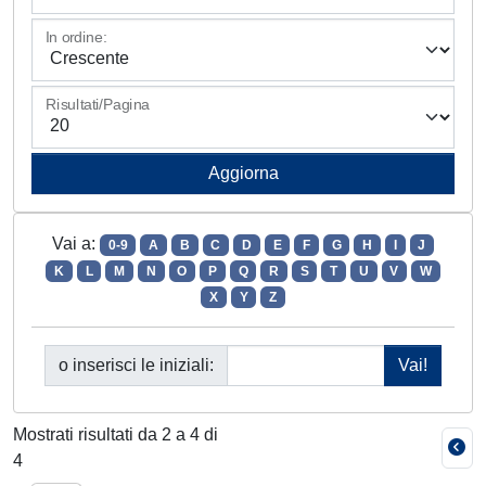
In ordine:
Risultati/Pagina
Vai a:
0-9
A
B
C
D
E
F
G
H
I
J
K
L
M
N
O
P
Q
R
S
T
U
V
W
X
Y
Z
o inserisci le iniziali:
Mostrati risultati da 2 a 4 di
4