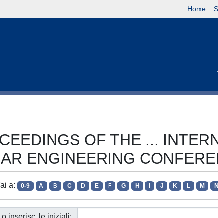
Home
S
PROCEEDINGS OF THE ... INT
AR ENGINEERING CONFER
ai a:
0-9
A
B
C
D
E
F
G
H
I
J
K
L
M
o inserisci le iniziali: