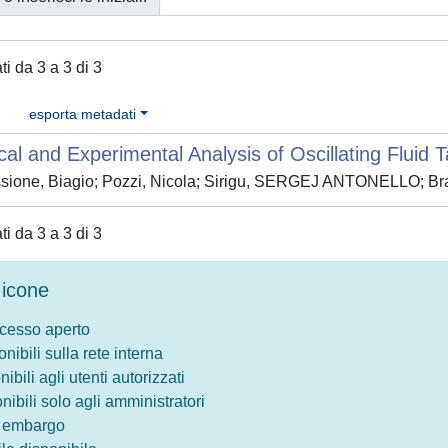
ati da 3 a 3 di 3
esporta metadati
al and Experimental Analysis of Oscillating Fluid 
ione, Biagio; Pozzi, Nicola; Sirigu, SERGEJ ANTONELLO; Bracc
ati da 3 a 3 di 3
icone
ccesso aperto
onibili sulla rete interna
nibili agli utenti autorizzati
onibili solo agli amministratori
o embargo