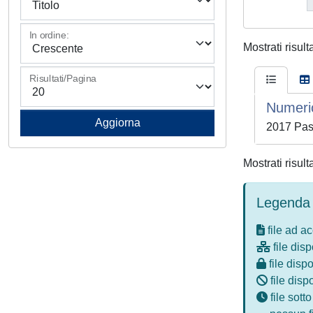
In ordine:
Mostrati risult
Risultati/Pagina
Numeric
2017 Pass
Mostrati risult
Legenda 
file ad a
file disp
file dispo
file disp
file sott