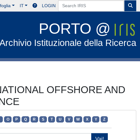
foglia
IT
LOGIN
PORTO @
Archivio Istituzionale della Ricerca
ERNATIONAL OFFSHORE AND
ENCE
N
O
P
Q
R
S
T
U
V
W
X
Y
Z