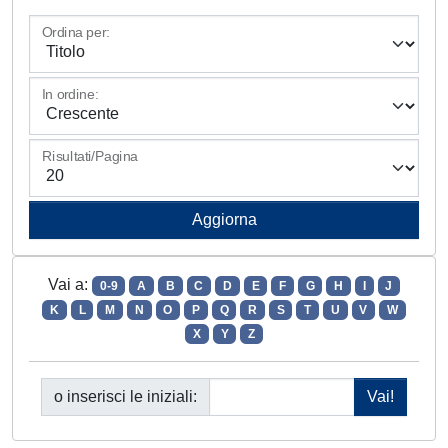
Ordina per:
In ordine:
Risultati/Pagina
Vai a:
0-9
A
B
C
D
E
F
G
H
I
J
K
L
M
N
O
P
Q
R
S
T
U
V
W
X
Y
Z
o inserisci le iniziali: