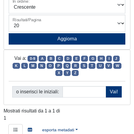
In ordine:
Risultati/Pagina
Vai a:
0-9
A
B
C
D
E
F
G
H
I
J
K
L
M
N
O
P
Q
R
S
T
U
V
W
X
Y
Z
o inserisci le iniziali:
Mostrati risultati da 1 a 1 di
1
esporta metadati