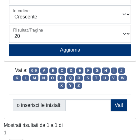
In ordine:
Risultati/Pagina
Vai a:
0-9
A
B
C
D
E
F
G
H
I
J
K
L
M
N
O
P
Q
R
S
T
U
V
W
X
Y
Z
o inserisci le iniziali:
Mostrati risultati da 1 a 1 di
1