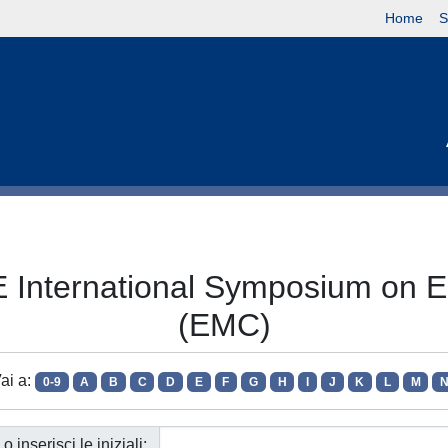
Home
S
E International Symposium on El
(EMC)
ai a:
0-9
A
B
C
D
E
F
G
H
I
J
K
L
M
o inserisci le iniziali: