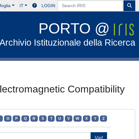
foglia
IT
LOGIN
PORTO @
Archivio Istituzionale della Ricerca
ectromagnetic Compatibility
N
O
P
Q
R
S
T
U
V
W
X
Y
Z