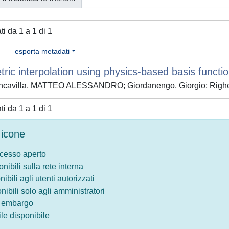
ati da 1 a 1 di 1
esporta metadati
ric interpolation using physics-based basis functi
ncavilla, MATTEO ALESSANDRO; Giordanengo, Giorgio; Righero
ati da 1 a 1 di 1
icone
ccesso aperto
onibili sulla rete interna
nibili agli utenti autorizzati
onibili solo agli amministratori
o embargo
le disponibile