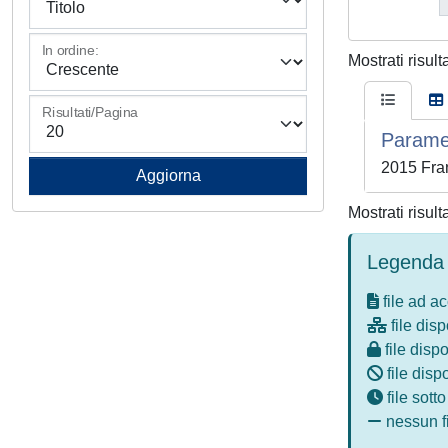
In ordine:
Mostrati risult
Risultati/Pagina
Paramet
2015 Fra
Mostrati risult
Legenda 
file ad a
file disp
file dispo
file disp
file sott
nessun fi