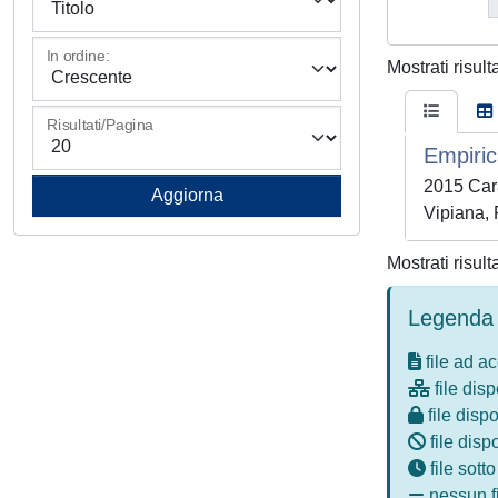
In ordine:
Mostrati risult
Risultati/Pagina
Empiric
2015 Car
Vipiana,
Mostrati risult
Legenda 
file ad a
file disp
file dispo
file disp
file sott
nessun fi