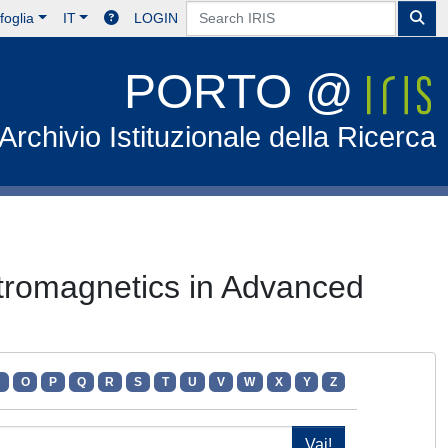
foglia
IT
LOGIN
PORTO @
Archivio Istituzionale della Ricerca
ctromagnetics in Advanced
N
O
P
Q
R
S
T
U
V
W
X
Y
Z