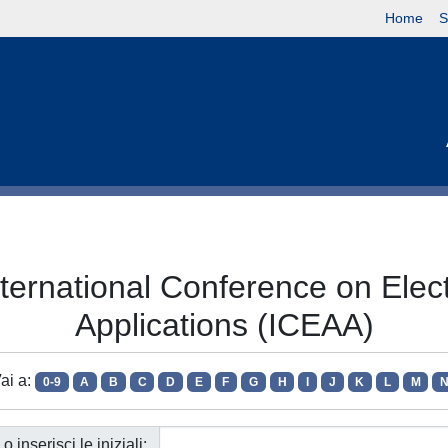
Home
S
nternational Conference on Ele
Applications (ICEAA)
ai a:
0-9
A
B
C
D
E
F
G
H
I
J
K
L
M
o inserisci le iniziali: