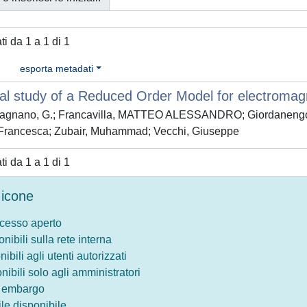
ati da 1 a 1 di 1
esporta metadati
al study of a Reduced Order Model for electromag
agnano, G.; Francavilla, MATTEO ALESSANDRO; Giordanengo, Gio
 Francesca; Zubair, Muhammad; Vecchi, Giuseppe
ati da 1 a 1 di 1
icone
ccesso aperto
onibili sulla rete interna
nibili agli utenti autorizzati
onibili solo agli amministratori
o embargo
le disponibile