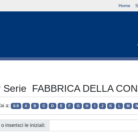
Home
S
per Serie FABBRICA DELLA C
ai a:
0-9
A
B
C
D
E
F
G
H
I
J
K
L
M
o inserisci le iniziali: