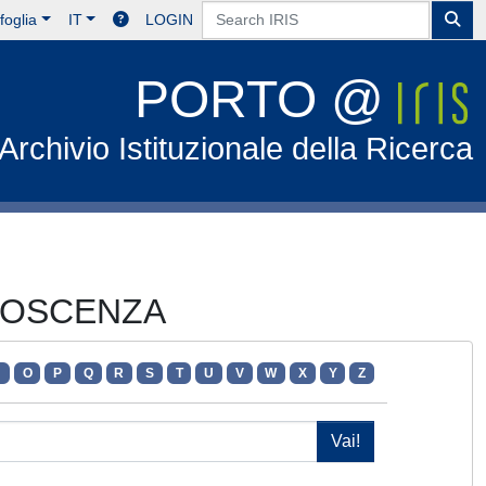
foglia
IT
LOGIN
PORTO @
Archivio Istituzionale della Ricerca
ONOSCENZA
N
O
P
Q
R
S
T
U
V
W
X
Y
Z