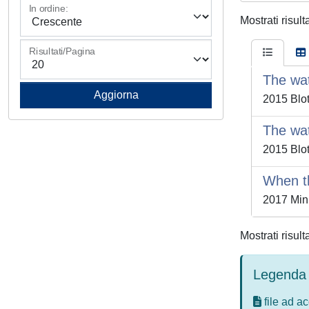
In ordine:
Mostrati risult
Risultati/Pagina
The wa
2015 Blot
The wa
2015 Blot
When th
2017 Minu
Mostrati risult
Legenda 
file ad a