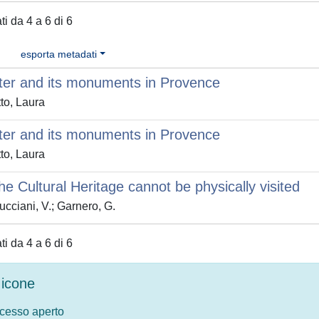
ati da 4 a 6 di 6
esporta metadati
ter and its monuments in Provence
to, Laura
ter and its monuments in Provence
to, Laura
e Cultural Heritage cannot be physically visited
cciani, V.; Garnero, G.
ati da 4 a 6 di 6
icone
ccesso aperto