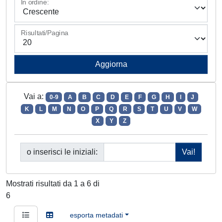
In ordine:
Risultati/Pagina
Vai a:
0-9
A
B
C
D
E
F
G
H
I
J
K
L
M
N
O
P
Q
R
S
T
U
V
W
X
Y
Z
o inserisci le iniziali:
Mostrati risultati da 1 a 6 di
6
esporta metadati