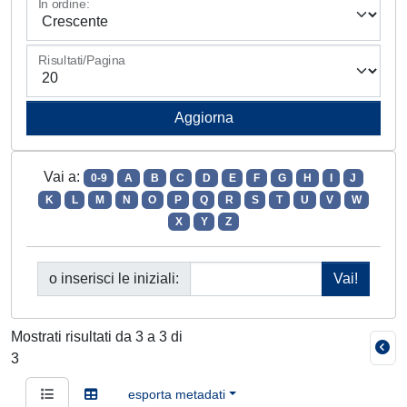
In ordine:
Risultati/Pagina
Vai a:
0-9
A
B
C
D
E
F
G
H
I
J
K
L
M
N
O
P
Q
R
S
T
U
V
W
X
Y
Z
o inserisci le iniziali:
Mostrati risultati da 3 a 3 di
3
esporta metadati