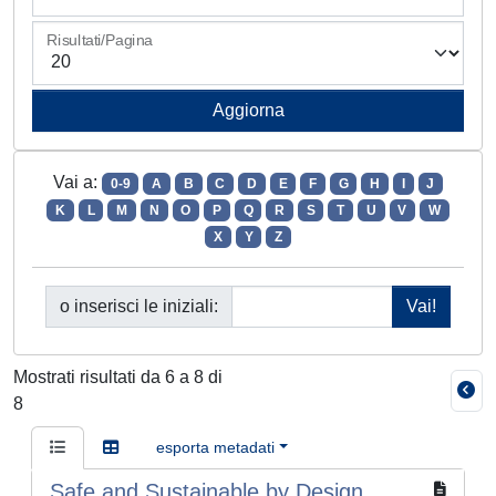
Risultati/Pagina
Vai a:
0-9
A
B
C
D
E
F
G
H
I
J
K
L
M
N
O
P
Q
R
S
T
U
V
W
X
Y
Z
o inserisci le iniziali:
Mostrati risultati da 6 a 8 di
8
esporta metadati
Safe and Sustainable by Design