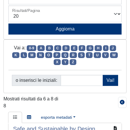
Risultati/Pagina
Vai a:
0-9
A
B
C
D
E
F
G
H
I
J
K
L
M
N
O
P
Q
R
S
T
U
V
W
X
Y
Z
o inserisci le iniziali:
Mostrati risultati da 6 a 8 di
8
esporta metadati
Safe and Sustainable by Design