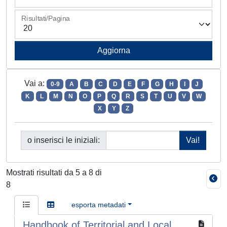
Risultati/Pagina
Vai a:
0-9
A
B
C
D
E
F
G
H
I
J
K
L
M
N
O
P
Q
R
S
T
U
V
W
X
Y
Z
o inserisci le iniziali:
Mostrati risultati da 5 a 8 di
8
esporta metadati
Handbook of Territorial and Local