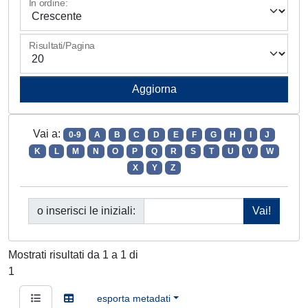
In ordine:
Risultati/Pagina
Vai a:
0-9
A
B
C
D
E
F
G
H
I
J
K
L
M
N
O
P
Q
R
S
T
U
V
W
X
Y
Z
o inserisci le iniziali:
Mostrati risultati da 1 a 1 di
1
esporta metadati