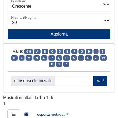
In ordine:
Risultati/Pagina
Vai a:
0-9
A
B
C
D
E
F
G
H
I
J
K
L
M
N
O
P
Q
R
S
T
U
V
W
X
Y
Z
o inserisci le iniziali:
Mostrati risultati da 1 a 1 di
1
esporta metadati