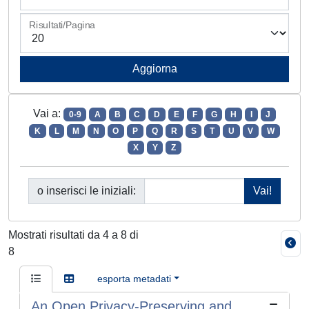
Risultati/Pagina
Vai a:
0-9
A
B
C
D
E
F
G
H
I
J
K
L
M
N
O
P
Q
R
S
T
U
V
W
X
Y
Z
o inserisci le iniziali:
Mostrati risultati da 4 a 8 di
8
esporta metadati
An Open Privacy-Preserving and