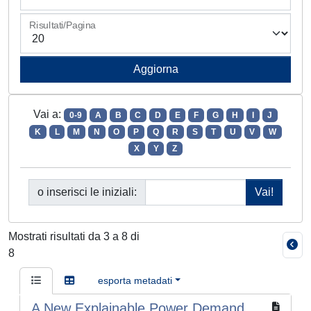
Risultati/Pagina
Vai a:
0-9
A
B
C
D
E
F
G
H
I
J
K
L
M
N
O
P
Q
R
S
T
U
V
W
X
Y
Z
o inserisci le iniziali:
Mostrati risultati da 3 a 8 di
8
esporta metadati
A New Explainable Power Demand