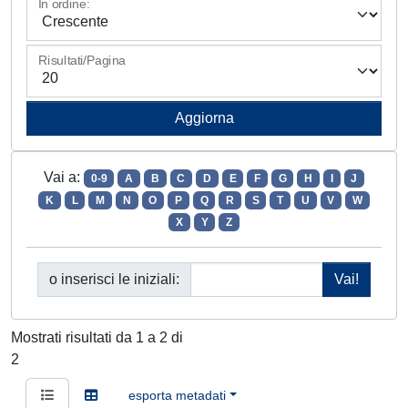
In ordine:
Risultati/Pagina
Vai a:
0-9
A
B
C
D
E
F
G
H
I
J
K
L
M
N
O
P
Q
R
S
T
U
V
W
X
Y
Z
o inserisci le iniziali:
Mostrati risultati da 1 a 2 di
2
esporta metadati