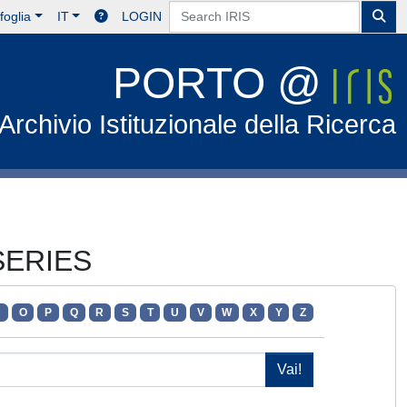
foglia
IT
LOGIN
PORTO @
Archivio Istituzionale della Ricerca
SERIES
N
O
P
Q
R
S
T
U
V
W
X
Y
Z