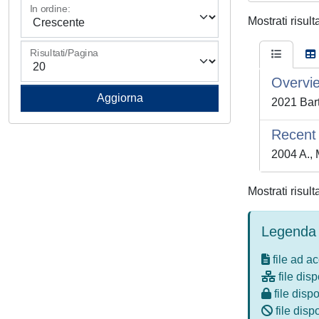
In ordine:
Mostrati risult
Risultati/Pagina
Overvie
2021 Barto
Recent 
2004 A., M
Mostrati risult
Legenda 
file ad a
file disp
file dispo
file disp