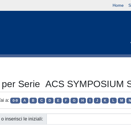
Home
S
ia per Serie ACS SYMPOSIUM 
ai a:
0-9
A
B
C
D
E
F
G
H
I
J
K
L
M
o inserisci le iniziali: