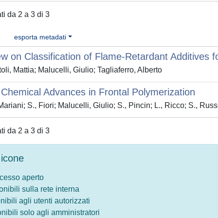
ati da 2 a 3 di 3
esporta metadati
w on Classification of Flame-Retardant Additives f
li, Mattia; Malucelli, Giulio; Tagliaferro, Alberto
Chemical Advances in Frontal Polymerization
ariani; S., Fiori; Malucelli, Giulio; S., Pincin; L., Ricco; S., Rus
ati da 2 a 3 di 3
icone
ccesso aperto
onibili sulla rete interna
nibili agli utenti autorizzati
onibili solo agli amministratori