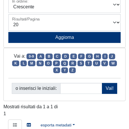
In ordine:
Risultati/Pagina
Vai a:
0-9
A
B
C
D
E
F
G
H
I
J
K
L
M
N
O
P
Q
R
S
T
U
V
W
X
Y
Z
o inserisci le iniziali:
Mostrati risultati da 1 a 1 di
1
esporta metadati