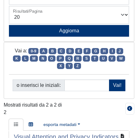
Risultati/Pagina
Vai a:
0-9
A
B
C
D
E
F
G
H
I
J
K
L
M
N
O
P
Q
R
S
T
U
V
W
X
Y
Z
o inserisci le iniziali:
Mostrati risultati da 2 a 2 di
2
esporta metadati
Visual Attention and Privacy Indicators